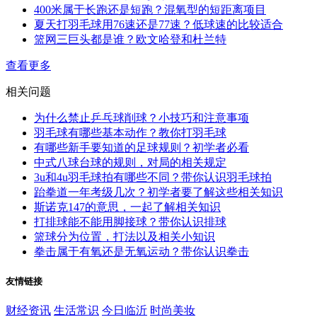
400米属于长跑还是短跑？混氧型的短距离项目
夏天打羽毛球用76速还是77速？低球速的比较适合
篮网三巨头都是谁？欧文哈登和杜兰特
查看更多
相关问题
为什么禁止乒乓球削球？小技巧和注意事项
羽毛球有哪些基本动作？教你打羽毛球
有哪些新手要知道的足球规则？初学者必看
中式八球台球的规则，对局的相关规定
3u和4u羽毛球拍有哪些不同？带你认识羽毛球拍
跆拳道一年考级几次？初学者要了解这些相关知识
斯诺克147的意思，一起了解相关知识
打排球能不能用脚接球？带你认识排球
篮球分为位置，打法以及相关小知识
拳击属于有氧还是无氧运动？带你认识拳击
友情链接
财经资讯
生活常识
今日临沂
时尚美妆