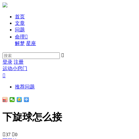
首页
文章
问题
命理

解梦
星座

登录
注册
运动小窍门

推荐问题
下旋球怎么接

37

0