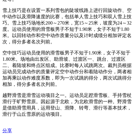
雪上技巧是在设置一系列雪包的陡坡线路上进行回旋动作、空
中动作以及滑降速度的比赛，包括单人雪上技巧和双人雪上技
巧。雪上技巧场地长200～270米，宽15～25米，坡度为24～32
度。运动员使用的滑雪板男子不短于1.90米，女子不短于1.80
米。以回转动作和空中动作质量分以及计时成绩分相加评定名
次，得分多者名次列前。
空中技巧运动员使用的滑雪板男子不短于1.90米，女子不短于
1.80米。场地由出发区、助滑坡、过渡区一、跳台、过渡区
二、着陆坡和终点区组成。比赛时每人试跳两次。裁判员根据
运动员完成动作的质量评定空中动作分和着陆动作分，两者相
加再乘以动作难度系数，即为一次试跳的得分，两次试跳得分
相加，得分多者名次列前。
越野滑雪是滑雪运动项目之一。运动员足蹬滑雪板、手持雪杖
滑行于旷野雪原。因起源于北欧，为北欧滑雪的一种。野滑雪
是借助滑雪用具，运用登山、滑降、转弯、滑行等基本技术，
滑行于山丘雪原的运动项目。
分享