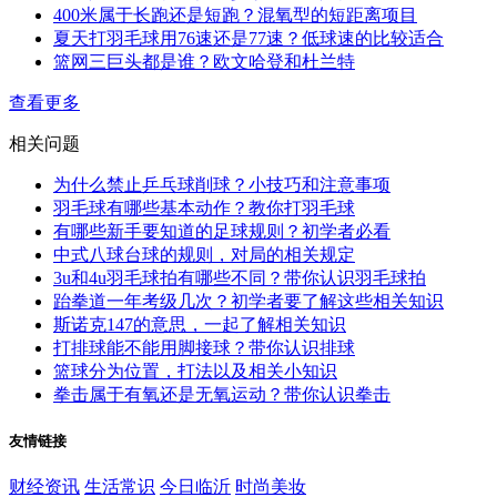
400米属于长跑还是短跑？混氧型的短距离项目
夏天打羽毛球用76速还是77速？低球速的比较适合
篮网三巨头都是谁？欧文哈登和杜兰特
查看更多
相关问题
为什么禁止乒乓球削球？小技巧和注意事项
羽毛球有哪些基本动作？教你打羽毛球
有哪些新手要知道的足球规则？初学者必看
中式八球台球的规则，对局的相关规定
3u和4u羽毛球拍有哪些不同？带你认识羽毛球拍
跆拳道一年考级几次？初学者要了解这些相关知识
斯诺克147的意思，一起了解相关知识
打排球能不能用脚接球？带你认识排球
篮球分为位置，打法以及相关小知识
拳击属于有氧还是无氧运动？带你认识拳击
友情链接
财经资讯
生活常识
今日临沂
时尚美妆