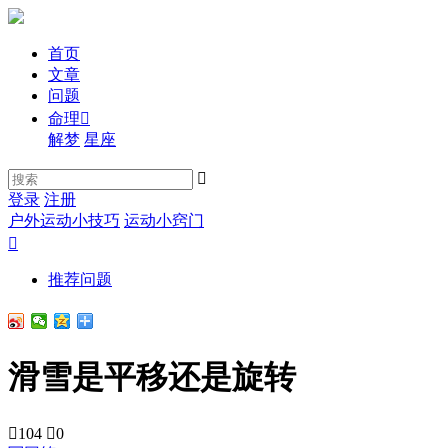
首页
文章
问题
命理

解梦
星座

登录
注册
户外运动小技巧
运动小窍门

推荐问题
滑雪是平移还是旋转

104

0