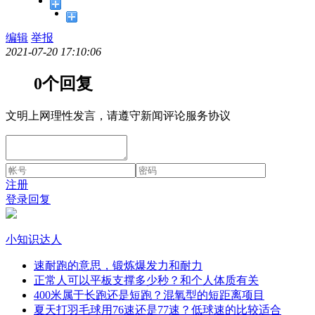
编辑
举报
2021-07-20 17:10:06
0个回复
文明上网理性发言，请遵守新闻评论服务协议
注册
登录回复
小知识达人
速耐跑的意思，锻炼爆发力和耐力
正常人可以平板支撑多少秒？和个人体质有关
400米属于长跑还是短跑？混氧型的短距离项目
夏天打羽毛球用76速还是77速？低球速的比较适合