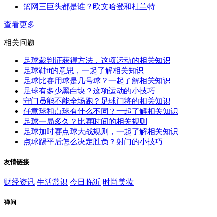
篮网三巨头都是谁？欧文哈登和杜兰特
查看更多
相关问题
足球裁判证获得方法，这项运动的相关知识
足球鞋tf的意思，一起了解相关知识
足球比赛用球是几号球？一起了解相关知识
足球有多少黑白块？这项运动的小技巧
守门员能不能全场跑？足球门将的相关知识
任意球和点球有什么不同？一起了解相关知识
足球一局多久？比赛时间的相关规则
足球加时赛点球大战规则，一起了解相关知识
点球踢平后怎么决定胜负？射门的小技巧
友情链接
财经资讯
生活常识
今日临沂
时尚美妆
禅问