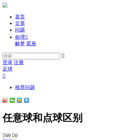
首页
文章
问题
命理

解梦
星座

登录
注册
足球

推荐问题
任意球和点球区别

69

0