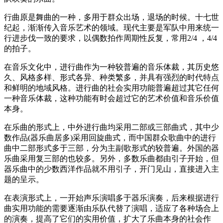
行曲原是舞曲的一种，多用于群众出场，退场的时候。十七世
纪起，渐渐传入音乐艺术的领域。现代主要是军队中用来统一
行进步伐一致的要求，以偶数拍作周期性反复，常用2/4 ，4/4
的拍子。
在音乐文化中，进行曲作为一种较普遍的音乐体裁，其历史悠
久、风格多样、形式各异、种类繁多，并具有强烈的时代特点
和鲜明的地域风格。进行曲的社会实用功能普遍超过其它任何
一种音乐体裁，这种功能有时会超过它的艺术价值和音乐价值
本身。
在乐曲的形式上，中外进行曲均采用二部或三部曲式，其中少
数作品(器乐曲居多)采用回旋曲式，而中国群众歌曲中的进行
曲中二部形式多于三部，分为主副歌形式的较普遍。外国的器
乐曲采用复三部的也较多。另外，多数乐曲都由引子开始，但
器乐曲中的少数西洋作品就不用引子，开门见山，直接进入主
题的呈示。
在表演形式上，一开始声乐演唱多于器乐演奏，后来根据进行
曲实用功能的需要逐渐由乐队代替了演唱，适应了各种场合上
的演奏，提高了它们的实用价值，扩大了乐曲本身的社会作