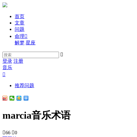
首页
文章
问题
命理

解梦
星座

登录
注册
音乐

推荐问题
marcia音乐术语

66

0