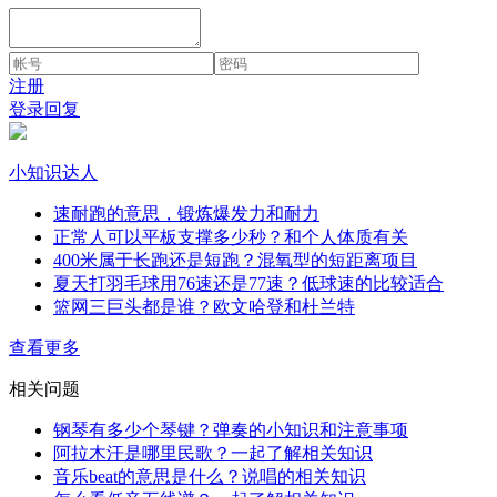
注册
登录回复
小知识达人
速耐跑的意思，锻炼爆发力和耐力
正常人可以平板支撑多少秒？和个人体质有关
400米属于长跑还是短跑？混氧型的短距离项目
夏天打羽毛球用76速还是77速？低球速的比较适合
篮网三巨头都是谁？欧文哈登和杜兰特
查看更多
相关问题
钢琴有多少个琴键？弹奏的小知识和注意事项
阿拉木汗是哪里民歌？一起了解相关知识
音乐beat的意思是什么？说唱的相关知识