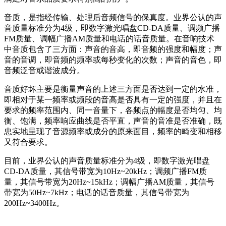
音质，是指经传输、处理后音频信号的保真度。业界公认的声
音质量标准分为4级，即数字激光唱盘CD-DA质量、调频广播
FM质量、调幅广播AM质量和电话的话音质量。在音响技术
中音质包含了三方面：声音的音高，即音频的强度和幅度；声
音的音调，即音频的频率或每秒变化的次数；声音的音色，即
音频泛音或谐波成分。
音质好坏主要是衡量声音的上述三方面是否达到一定的水准，
即相对于某一频率或频段的音高是否具有一定的强度，并且在
要求的频率范围内、同一音量下，各频点的幅度是否均匀、均
衡、饱满，频率响应曲线是否平直，声音的音准是否准确，既
忠实地呈现了音源频率或成分的原来面目，频率的畸变和相移
又符合要求。
目前，业界公认的声音质量标准分为4级，即数字激光唱盘
CD-DA质量，其信号带宽为10Hz~20kHz；调频广播FM质
量，其信号带宽为20Hz~15kHz；调幅广播AM质量，其信号
带宽为50Hz~7kHz；电话的话音质量，其信号带宽为
200Hz~3400Hz。