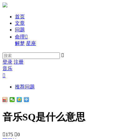
首页
文章
问题
命理

解梦
星座

登录
注册
音乐

推荐问题
音乐SQ是什么意思

175

0