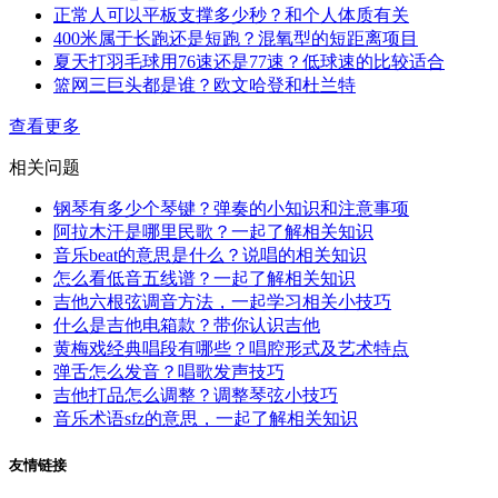
正常人可以平板支撑多少秒？和个人体质有关
400米属于长跑还是短跑？混氧型的短距离项目
夏天打羽毛球用76速还是77速？低球速的比较适合
篮网三巨头都是谁？欧文哈登和杜兰特
查看更多
相关问题
钢琴有多少个琴键？弹奏的小知识和注意事项
阿拉木汗是哪里民歌？一起了解相关知识
音乐beat的意思是什么？说唱的相关知识
怎么看低音五线谱？一起了解相关知识
吉他六根弦调音方法，一起学习相关小技巧
什么是吉他电箱款？带你认识吉他
黄梅戏经典唱段有哪些？唱腔形式及艺术特点
弹舌怎么发音？唱歌发声技巧
吉他打品怎么调整？调整琴弦小技巧
音乐术语sfz的意思，一起了解相关知识
友情链接