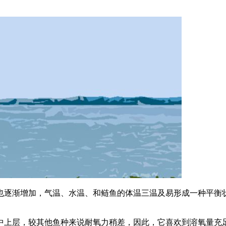
也逐渐增加，气温、水温、和鲢鱼的体温三温及易形成一种平衡
中上层，较其他鱼种来说耐氧力稍差，因此，它喜欢到溶氧量充