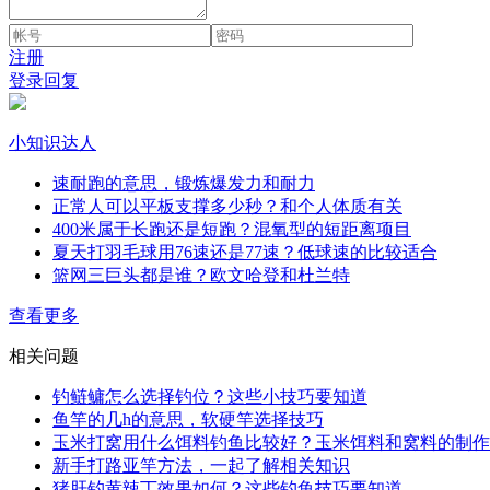
注册
登录回复
小知识达人
速耐跑的意思，锻炼爆发力和耐力
正常人可以平板支撑多少秒？和个人体质有关
400米属于长跑还是短跑？混氧型的短距离项目
夏天打羽毛球用76速还是77速？低球速的比较适合
篮网三巨头都是谁？欧文哈登和杜兰特
查看更多
相关问题
钓鲢鳙怎么选择钓位？这些小技巧要知道
鱼竿的几h的意思，软硬竿选择技巧
玉米打窝用什么饵料钓鱼比较好？玉米饵料和窝料的制作
新手打路亚竿方法，一起了解相关知识
猪肝钓黄辣丁效果如何？这些钓鱼技巧要知道