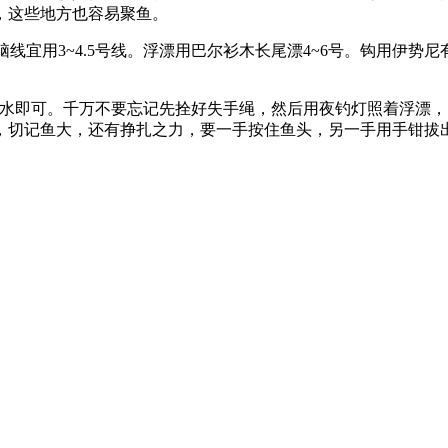
，这些地方也容易聚鱼。
线，脑线宜用3~4.5号线。浮漂用巴尔衫木长尾漂4~6号。钩用伊
米深的水即可。千万不要忘记先拴好失手绳，然后用夜钓灯照着浮
，切记鱼大，还有挣扎之力，要一手按住鱼头，另一手用手钳拔