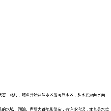
状态，此时，鲢鱼开始从深水区游向浅水区，从水底游向水面，
足的水域，湖泊、库塘大都地形复杂，有许多沟汊，尤其是水位