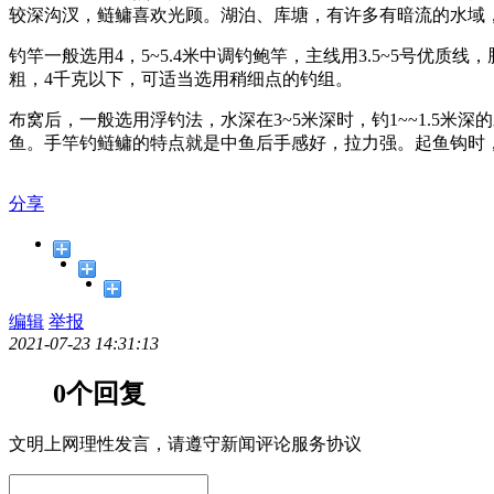
较深沟汊，鲢鳙喜欢光顾。湖泊、库塘，有许多有暗流的水域
钓竿一般选用4，5~5.4米中调钓鲍竿，主线用3.5~5号优质
粗，4千克以下，可适当选用稍细点的钓组。
布窝后，一般选用浮钓法，水深在3~5米深时，钓1~~1.5
鱼。手竿钓鲢鳙的特点就是中鱼后手感好，拉力强。起鱼钩时
分享
编辑
举报
2021-07-23 14:31:13
0个回复
文明上网理性发言，请遵守新闻评论服务协议