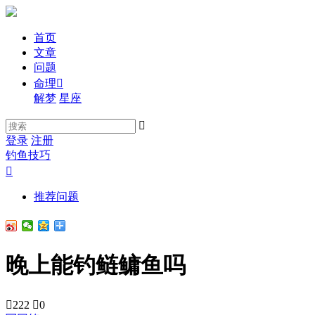
首页
文章
问题
命理

解梦
星座

登录
注册
钓鱼技巧

推荐问题
晚上能钓鲢鳙鱼吗

222

0