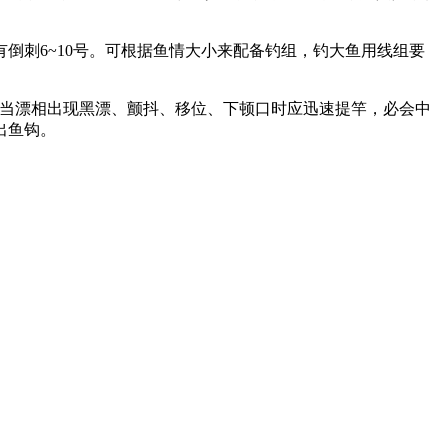
势尼有倒刺6~10号。可根据鱼情大小来配备钓组，钓大鱼用线组要
漂，当漂相出现黑漂、颤抖、移位、下顿口时应迅速提竿，必会中
出鱼钩。