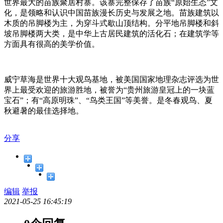
世界最大的苗族聚居村寨。该寨完整保存了苗族“原始生态”文
化，是领略和认识中国苗族漫长历史与发展之地。苗族建筑以
木质的吊脚楼为主，为穿斗式歇山顶结构。分平地吊脚楼和斜
坡吊脚楼两大类，是中华上古居民建筑的活化石；在建筑学等
方面具有很高的美学价值。
威宁草海是世界十大观鸟基地，被美国国家地理杂志评选为世
界上最受欢迎的旅游胜地，被誉为“贵州旅游皇冠上的一块蓝
宝石”；有“高原明珠”、“鸟类王国”等美誉。是冬春观鸟、夏
秋避暑的最佳选择地。
分享
编辑
举报
2021-05-25 16:45:19