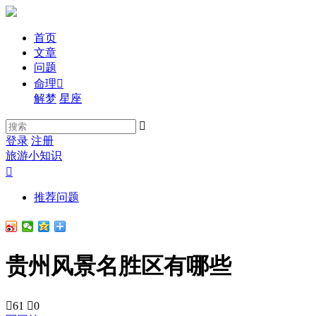
首页
文章
问题
命理

解梦
星座

登录
注册
旅游小知识

推荐问题
贵州风景名胜区有哪些

61

0