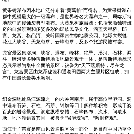
黄果树瀑布因本地广泛分布着“黄葛榕”而得名，为黄果树瀑布
群中规模最大的一级瀑布，是世界著名大瀑布之一。属喀斯特
地貌中的侵蚀裂典型瀑布。大黄果树旅游圈：包括安顺独特雄
奇的自然景观和多姿多彩的民族民俗文化，涵盖天星桥、郎
宫、龙宫、格凸河、关岭国家古生物地质公园、地球大裂缝-
花江大峡谷、天龙屯堡、云峰屯堡，及多个旅游民族村寨。
龙宫景区集溶洞、峡谷、瀑布、峰林、绝壁、溪河、石林、漏
斗、暗河等多种喀斯特地质地貌景观于一体，是喀斯特地貌形
态展示最为集中全面的景区，被誉为“天下喀斯特，尽在龙
宫”。龙宫景区由龙潭秘境和通漩田园两大主题片区组成，拥
有中国最长最美水溶洞。
织金洞地处乌江源流之一的六冲河南岸，属于高位旱溶洞。洞
中遍布石笋、石柱、石芽、钟旗等四十多种堆积物，形成千姿
百态的岩溶景观。洞道纵横交错，石峰四布，流水、间歇水
塘、地下湖错置其间。被誉为“岩溶瑰宝”、“溶洞奇观”。
西江千户苗寨是南山风景名胜区的一部分，是目前中国乃至全