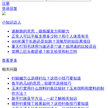
注册
登录回复
小知识达人
速耐跑的意思，锻炼爆发力和耐力
正常人可以平板支撑多少秒？和个人体质有关
400米属于长跑还是短跑？混氧型的短距离项目
夏天打羽毛球用76速还是77速？低球速的比较适合
篮网三巨头都是谁？欧文哈登和杜兰特
查看更多
相关问题
钓鲢鳙怎么选择钓位？这些小技巧要知道
鱼竿的几h的意思，软硬竿选择技巧
玉米打窝用什么饵料钓鱼比较好？玉米饵料和窝料的制
作方法？
新手打路亚竿方法，一起了解相关知识
猪肝钓黄辣丁效果如何？这些钓鱼技巧要知道