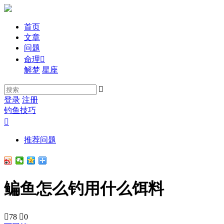
首页
文章
问题
命理

解梦
星座

登录
注册
钓鱼技巧

推荐问题
鳊鱼怎么钓用什么饵料

78

0