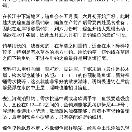
饵。
在长江中下游地区，鳊鱼会在五月底、六月初开始产籽，此时
越大的鳊鱼越容易钓获，鳊鱼在产前产后需要四处觅食准备，
因此在近岸很容易钓到；到六月份时，鳊鱼开始大规模出动，
活跃在水中各层，因此五月底六月初，是钓鳊鱼的最好时段。
钓竿用长的、线要短的，在草缝之间垂钓，适合在水下障碍物
较多，特别是有水草丛的地方垂钓。用长钓竿，短钓线在草缝
之间下钩垂钓，不过在垂钓之前最好是用诱饵打窝。
窝料可以用鲜蚕蛹、菜籽粉、豆饼屑、干锯末屑（最佳是杉木
屑，松木屑也能够）依照2：1：1：1的份额制造鱼饵，新鲜蚕
蛹需求捣碎，这么就能非常好的散发滋味。诱饵丢进钓点后能
够悬浮在水的中上层，腥味也能招引鳊鱼。
去江河湖泊野钓，需求挑选中调或者软调手竿，鱼线要选强度
大，直径在0.12—0.2之间的，鱼钩则能够思考伊势尼4—6号，
浮漂则要选用小型漂，散漂跟风漂都能够，前者不需求预备铅
坠，后者则预备小型铅坠，只有搭配好野钓线组。
鳊鱼咬钩飘忽不定，不像鲫鱼那样稳妥，经常会出现浮漂先轻