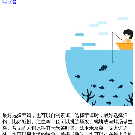
写回答
最好选择荤饵，也可以自制素饵。选择荤饵时，最好选择活
饵，比如蚯蚓、红虫等，也可以挑选蛹浆、螺蛳或河蚌汤做主
料。常见的素饵原料有玉米菜叶等。除玉米及菜叶等素饵之
外，也可以用米饭钓鳊鱼；桑椹成熟时，也可以挂在钩上作钓