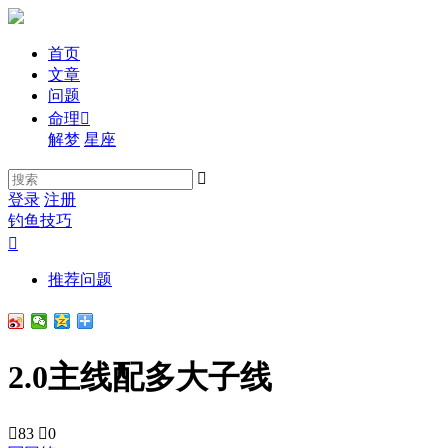
首页
文章
问题
命理

解梦
星座

登录
注册
钓鱼技巧

推荐问题
2.0主线配多大子线

83

0