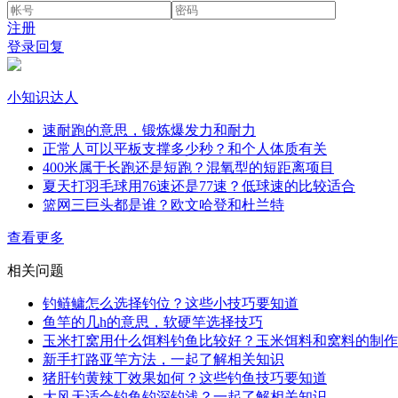
注册
登录回复
小知识达人
速耐跑的意思，锻炼爆发力和耐力
正常人可以平板支撑多少秒？和个人体质有关
400米属于长跑还是短跑？混氧型的短距离项目
夏天打羽毛球用76速还是77速？低球速的比较适合
篮网三巨头都是谁？欧文哈登和杜兰特
查看更多
相关问题
钓鲢鳙怎么选择钓位？这些小技巧要知道
鱼竿的几h的意思，软硬竿选择技巧
玉米打窝用什么饵料钓鱼比较好？玉米饵料和窝料的制作
新手打路亚竿方法，一起了解相关知识
猪肝钓黄辣丁效果如何？这些钓鱼技巧要知道
大风天适合钓鱼钓深钓浅？一起了解相关知识