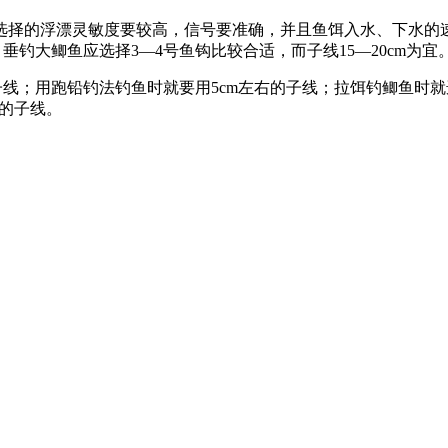
，选择的浮漂灵敏度要较高，信号要准确，并且鱼饵入水、下水的
垂钓大鲫鱼应选择3—4号鱼钩比较合适，而子线15—20cm为宜
线；用跑铅钓法钓鱼时就要用5cm左右的子线；拉饵钓鲫鱼时就选
m的子线。