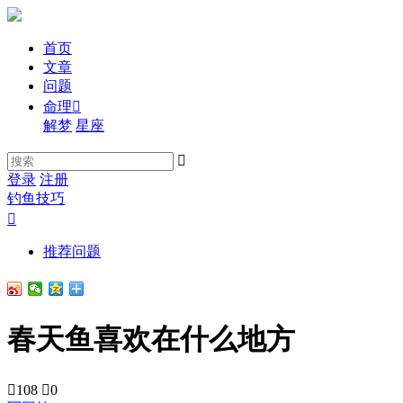
首页
文章
问题
命理

解梦
星座

登录
注册
钓鱼技巧

推荐问题
春天鱼喜欢在什么地方

108

0