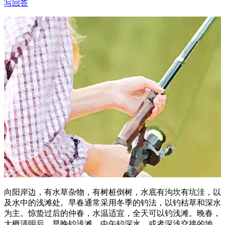
写回答
向阳岸边，有水草杂物，有树桩倒树，水底有沟坎有坑洼，以
及水中的浅滩处。早春通常采用冬季的钓法，以钓枯草和深水
为主。惊蛰过后的仲春，水温适宜，全天可以钓浅滩。晚春，
大概清明后，早晚钓浅滩，中午钓深水，或者深浅交接的地