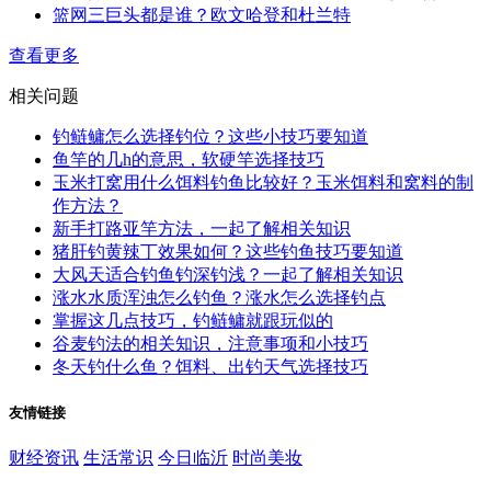
篮网三巨头都是谁？欧文哈登和杜兰特
查看更多
相关问题
钓鲢鳙怎么选择钓位？这些小技巧要知道
鱼竿的几h的意思，软硬竿选择技巧
玉米打窝用什么饵料钓鱼比较好？玉米饵料和窝料的制
作方法？
新手打路亚竿方法，一起了解相关知识
猪肝钓黄辣丁效果如何？这些钓鱼技巧要知道
大风天适合钓鱼钓深钓浅？一起了解相关知识
涨水水质浑浊怎么钓鱼？涨水怎么选择钓点
掌握这几点技巧，钓鲢鳙就跟玩似的
谷麦钓法的相关知识，注意事项和小技巧
冬天钓什么鱼？饵料、出钓天气选择技巧
友情链接
财经资讯
生活常识
今日临沂
时尚美妆