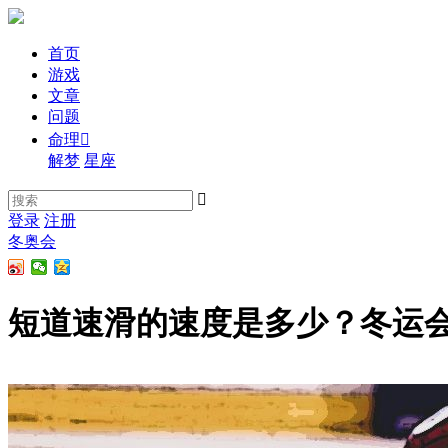
首页
游戏
文章
问题
命理

解梦
星座

登录
注册
冬奥会
短道速滑的速度是多少？冬运