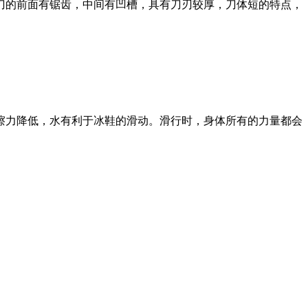
刀的前面有锯齿，中间有凹槽，具有刀刃较厚，刀体短的特点，
。
擦力降低，水有利于冰鞋的滑动。滑行时，身体所有的力量都会