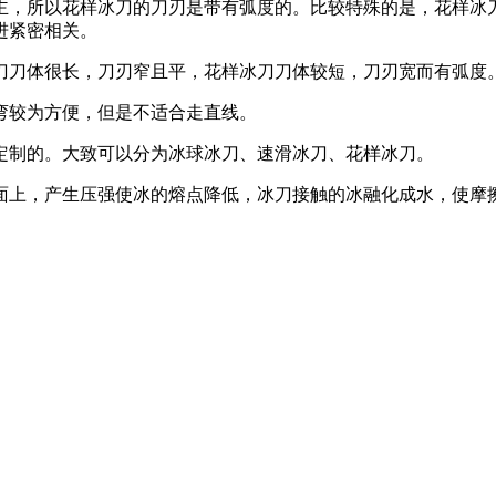
主，所以花样冰刀的刀刃是带有弧度的。比较特殊的是，花样冰
进紧密相关。
刀刀体很长，刀刃窄且平，花样冰刀刀体较短，刀刃宽而有弧度
弯较为方便，但是不适合走直线。
定制的。大致可以分为冰球冰刀、速滑冰刀、花样冰刀。
面上，产生压强使冰的熔点降低，冰刀接触的冰融化成水，使摩