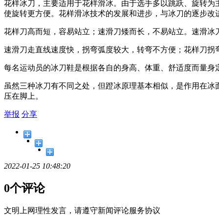
花样冰刀，主要适用于花样滑冰。由于选手多以跳跃、旋转为
使旋转更方便。花样滑冰技术的发展和进步，与冰刀的逐步改
花样刀高而短，容易站立；速滑刀矮而长，不易站立。速滑冰
速滑刀走直线速度快，拐弯弧度较大，转弯不方便；花样刀拐
每名运动员的冰刀鞋是根据各自的身高、体重、舒适度而量身
虽然三种冰刀有不同之处，但蹬冰原理基本相似，是作用在冰
压在脚上。
举报
分享
2022-01-25 10:48:20
0个评论
文明上网理性发言，请遵守新闻评论服务协议