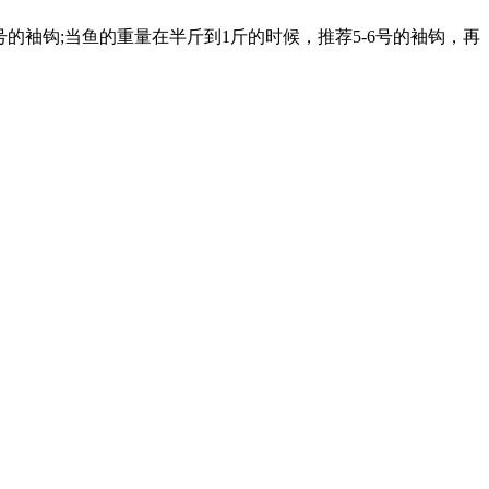
号的袖钩;当鱼的重量在半斤到1斤的时候，推荐5-6号的袖钩，再