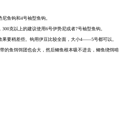
势尼鱼钩和4号袖型鱼钩。
钩，300克以上的建议使用6号伊势尼或者7号袖型鱼钩。
行，效果要稍差些。钩用伊豆比较全面，大小4——5号都可以。
附带的鱼饵饵团也会大，然后鲫鱼根本吸不进去，鲫鱼绕饵啃