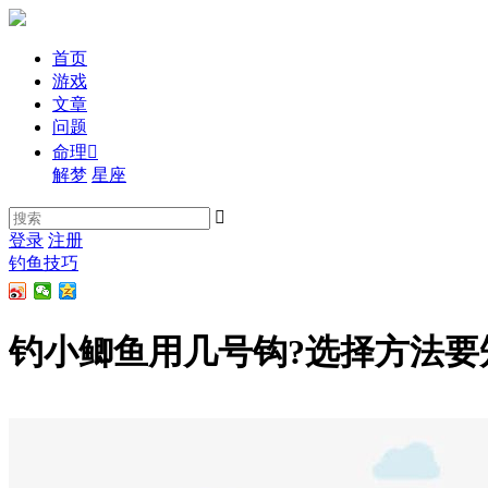
首页
游戏
文章
问题
命理

解梦
星座

登录
注册
钓鱼技巧
钓小鲫鱼用几号钩?选择方法要