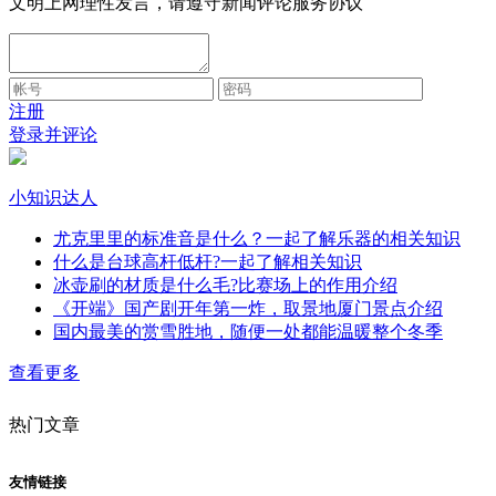
文明上网理性发言，请遵守新闻评论服务协议
注册
登录并评论
小知识达人
尤克里里的标准音是什么？一起了解乐器的相关知识
什么是台球高杆低杆?一起了解相关知识
冰壶刷的材质是什么毛?比赛场上的作用介绍
《开端》国产剧开年第一炸，取景地厦门景点介绍
国内最美的赏雪胜地，随便一处都能温暖整个冬季
查看更多
热门文章
友情链接