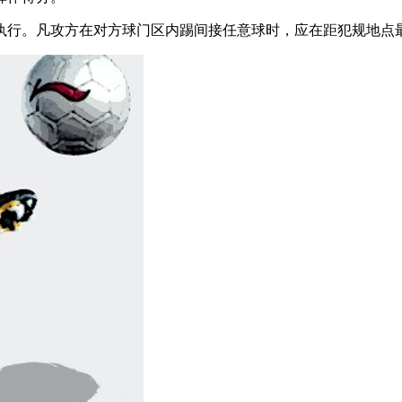
执行。凡攻方在对方球门区内踢间接任意球时，应在距犯规地点