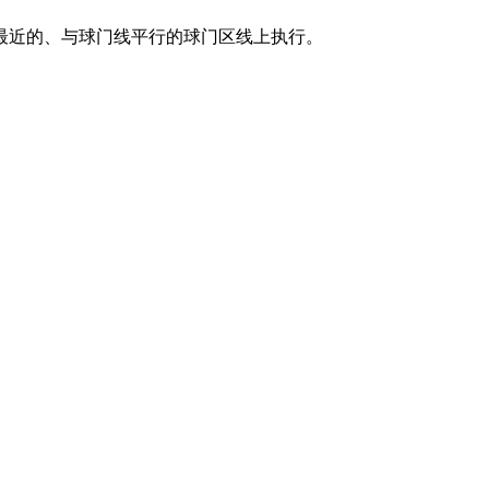
最近的、与球门线平行的球门区线上执行。