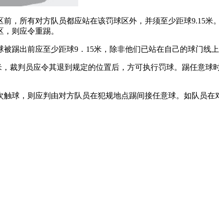
前，所有对方队员都应站在该罚球区外，并须至少距球9.15米
区，则应令重踢。
被踢出前应至少距球9．15米，除非他们已站在自己的球门线
5米，裁判员应令其退到规定的位置后，方可执行罚球。踢任意球
次触球，则应判由对方队员在犯规地点踢间接任意球。如队员在