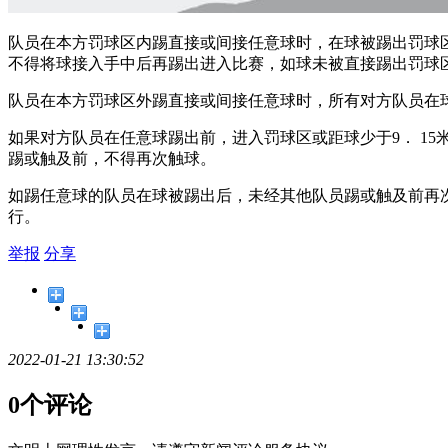
队员在本方罚球区内踢直接或间接任意球时，在球被踢出罚球区
不得将球接入手中后再踢出进入比赛，如球未被直接踢出罚球
队员在本方罚球区外踢直接或间接任意球时，所有对方队员在球
如果对方队员在任意球踢出前，进入罚球区或距球少于9． 1
踢或触及前，不得再次触球。
如踢任意球的队员在球被踢出后，未经其他队员踢或触及前再
行。
举报
分享
2022-01-21 13:30:52
0个评论