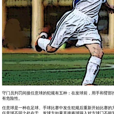
守门员判罚间接任意球的犯规有五种：在发球前，用手和臂部
有危险性。
任意球是一种在足球、手球比赛中发生犯规后重新开始比赛的
任意球不同之处在于，发球方如果直接将球踢入对方球门不能