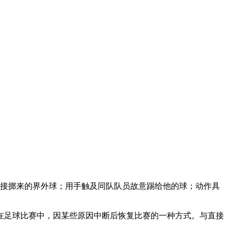
直接掷来的界外球；用手触及同队队员故意踢给他的球；动作具
在足球比赛中，因某些原因中断后恢复比赛的一种方式。与直接