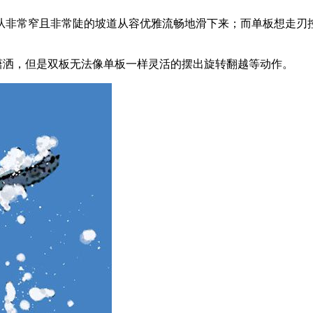
从非常窄且非常陡的坡道从容优雅流畅地滑下来；而单板想走刃
潇洒，但是双板无法像单板一样灵活的摆出旋转翻越等动作。