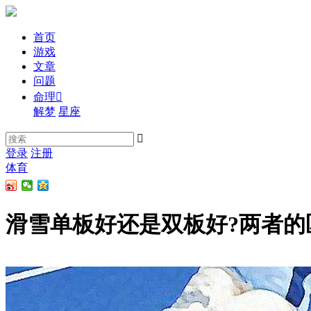
首页
游戏
文章
问题
命理

解梦
星座

登录
注册
体育
滑雪单板好还是双板好?两者的