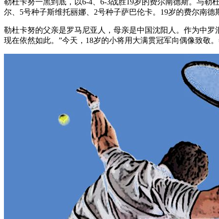
勒杜卡努一黑到底，以6-4、6-3战胜19岁的费尔南德斯。
尔、5号种子斯维托丽娜、2号种子萨巴伦卡。19岁的费尔南
勒杜卡努的父亲是罗马尼亚人，母亲是中国沈阳人。作为中罗
现在依然如此。”今天，18岁的小将用大满贯冠军向偶像致敬