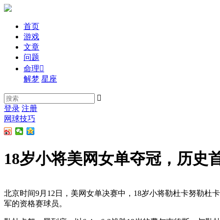
首页
游戏
文章
问题
命理

解梦
星座

登录
注册
网球技巧
18岁小将美网女单夺冠，历史
北京时间9月12日，美网女单决赛中，18岁小将勒杜卡努勒杜
军的资格赛球员。