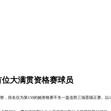
首位大满贯资格赛球员
卡努，排名仅为第150的她资格赛不失一盘连胜三场晋级正赛。