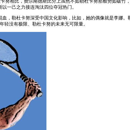
与勒杜卡努相比，费尔南德斯比分上虽然不如勒杜卡努那般势如破
德斯以一己之力接连淘汰四位夺冠热门。
混血，勒杜卡努深受中国文化影响，比如，她的偶像就是李娜。
。年轻没有极限、勒杜卡努的未来无可限量。