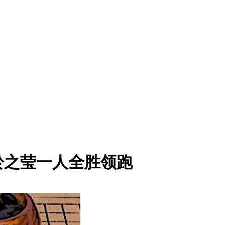
於之莹一人全胜领跑