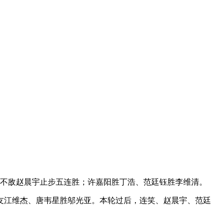
连笑不敌赵晨宇止步五连胜；许嘉阳胜丁浩、范廷钰胜李维清。
友江维杰、唐韦星胜邬光亚。本轮过后，连笑、赵晨宇、范廷