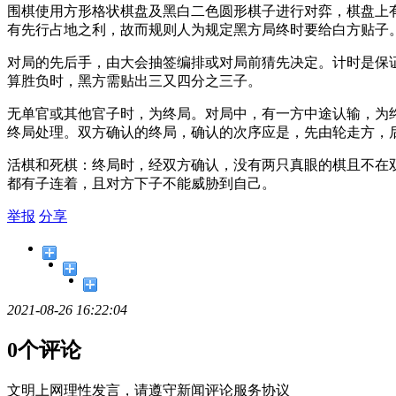
围棋使用方形格状棋盘及黑白二色圆形棋子进行对弈，棋盘上有
有先行占地之利，故而规则人为规定黑方局终时要给白方贴子
对局的先后手，由大会抽签编排或对局前猜先决定。计时是保
算胜负时，黑方需贴出三又四分之三子。
无单官或其他官子时，为终局。对局中，有一方中途认输，为
终局处理。双方确认的终局，确认的次序应是，先由轮走方，
活棋和死棋：终局时，经双方确认，没有两只真眼的棋且不在
都有子连着，且对方下子不能威胁到自己。
举报
分享
2021-08-26 16:22:04
0个评论
文明上网理性发言，请遵守新闻评论服务协议