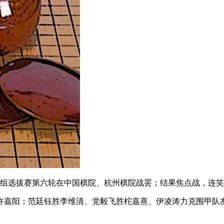
国男子组选拔赛第六轮在中国棋院、杭州棋院战罢；结果焦点战，
许嘉阳；范廷钰胜李维清、党毅飞胜柁嘉熹、伊凌涛力克围甲队