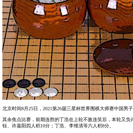
北京时间8月25日，2021第26届三星杯世界围棋大师赛中
其余焦点比赛，前期连胜的丁浩在上轮不敌连笑后，本轮又负
钰、许嘉阳四人积10分；丁浩、李维清等六人积8分。