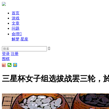
首页
游戏
文章
问题
命理

解梦
星座

登录
注册
围棋
三星杯女子组选拔战罢三轮，