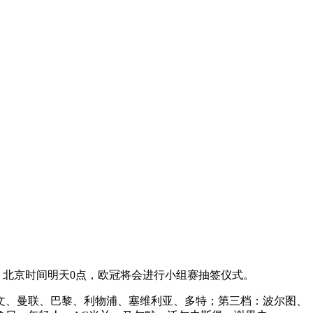
定。北京时间明天0点，欧冠将会进行小组赛抽签仪式。
文、曼联、巴黎、利物浦、塞维利亚、多特；第三档：波尔图、