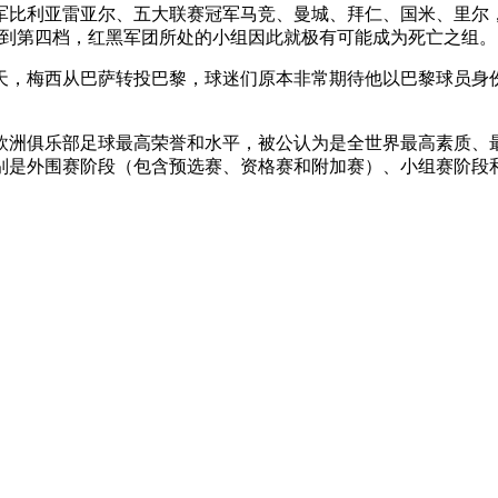
军比利亚雷亚尔、五大联赛冠军马竞、曼城、拜仁、国米、里尔
分到第四档，红黑军团所处的小组因此就极有可能成为死亡之组。
天，梅西从巴萨转投巴黎，球迷们原本非常期待他以巴黎球员身
欧洲俱乐部足球最高荣誉和水平，被公认为是全世界最高素质、
别是外围赛阶段（包含预选赛、资格赛和附加赛）、小组赛阶段