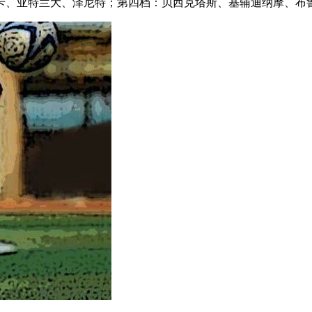
卡、亚特兰大、泽尼特；第四档：贝西克塔斯、基辅迪纳摩、布