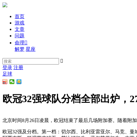
首页
游戏
文章
问题
命理

解梦
星座

登录
注册
足球
欧冠32强球队分档全部出炉，2
北京时间8月26日凌晨，欧冠结束了最后几场附加赛。随着附加
欧冠32强及分档。第一档：切尔西、比利亚雷亚尔、马竞、