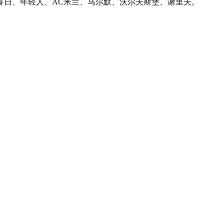
鲁日、年轻人、AC米兰、马尔默、沃尔夫斯堡、谢里夫。