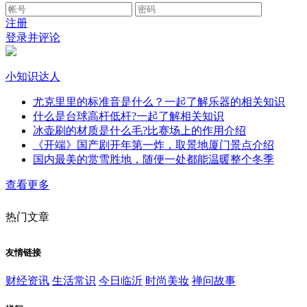
注册
登录并评论
小知识达人
尤克里里的标准音是什么？一起了解乐器的相关知识
什么是台球高杆低杆?一起了解相关知识
冰壶刷的材质是什么毛?比赛场上的作用介绍
《开端》国产剧开年第一炸，取景地厦门景点介绍
国内最美的赏雪胜地，随便一处都能温暖整个冬季
查看更多
热门文章
友情链接
财经资讯
生活常识
今日临沂
时尚美妆
禅问故事