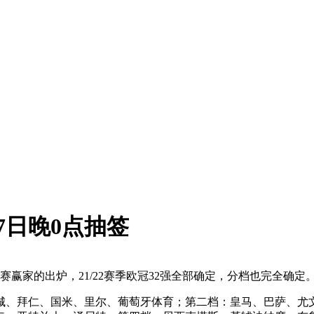
7日晚0点抽签
赛赢家的出炉，21/22赛季欧冠32强全部确定，分档也完全确
曼城、拜仁、国米、里尔、葡萄牙体育；第二档：皇马、巴萨、尤