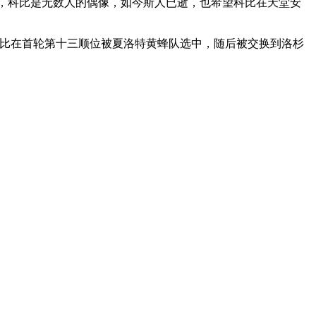
，科比是无数人的偶像，如今斯人已逝，也希望科比在天堂安
秀，科比在首轮第十三顺位被夏洛特黄蜂队选中，随后被交换到洛杉