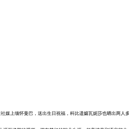
星都在社媒上缅怀曼巴，送出生日祝福，科比遗孀瓦妮莎也晒出两