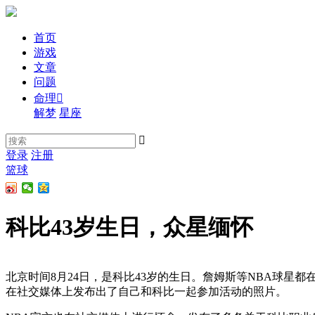
首页
游戏
文章
问题
命理

解梦
星座

登录
注册
篮球
科比43岁生日，众星缅怀
北京时间8月24日，是科比43岁的生日。詹姆斯等NBA球
在社交媒体上发布出了自己和科比一起参加活动的照片。