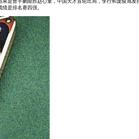
果是曹宇鹏险胜赵心童，中国天才首轮出局，李行和庞俊旭发挥稳
成绩是排名赛四强。