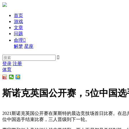
首页
游戏
文章
问题
命理

解梦
星座

登录
注册
体育
斯诺克英国公开赛，5位中国选
2021斯诺克英国公开赛在莱斯特的晨边竞技场首日比赛。在总共
位中国选手结束比赛，三人晋级到下一轮。