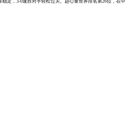
定，3-0速胜对手轻松过关。赵心童世界排名第26位，在中