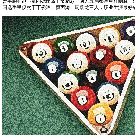
曹宇鹏和赵心童的德比战非常精彩，两人五局都是单杆制胜，结
国选手里仅次于丁俊晖、颜丙涛、周跃龙三人，职业生涯最好