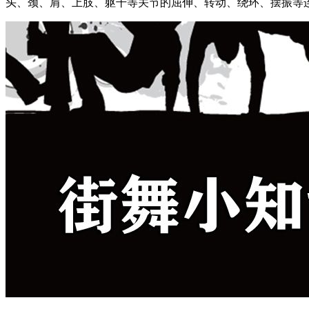
头、颈、肩、上肢、躯干等关节的屈伸、转动、绕环、摆振等