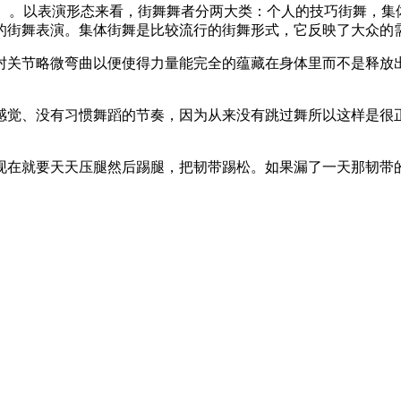
BGIRL）。以表演形态来看，街舞舞者分两大类：个人的技巧街舞
的街舞表演。集体街舞是比较流行的街舞形式，它反映了大众的
肘关节略微弯曲以便使得力量能完全的蕴藏在身体里而不是释放
感觉、没有习惯舞蹈的节奏，因为从来没有跳过舞所以这样是很
现在就要天天压腿然后踢腿，把韧带踢松。如果漏了一天那韧带