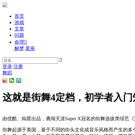
首页
游戏
文章
问题
命理

解梦
星座

登录
注册
舞蹈
这就是街舞4定档，初学者入门
由优酷、灿星出品，勇闯天涯Super X冠名的街舞选拔类综艺
街舞起源于美国，基于不同的街头文化或音乐风格而产生的多个不