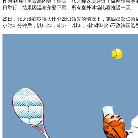
作为中国排名最高的男子球员，张之臻这次通过了温网资格赛的
日举行，结果因温布尔登下雨，所有室外球场比赛推迟一天。
29日，张之臻在取得大比分2比1领先的情况下，第四盘0比3
小时41分钟后，以6比4，6比7，7比6，3比6和2比6不敌法国选