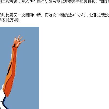
三轮考验，杀入2021温布尔登网球公开赛男单正赛首轮。他的
落后时比赛又一次因雨中断。而这次中断的近4个小时，让张之臻
手安托万-黄。