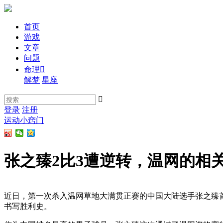
首页
游戏
文章
问题
命理

解梦
星座

登录
注册
运动小窍门
张之臻2比3遭逆转，温网的相
近日，第一次杀入温网草地大满贯正赛的中国大陆选手张之臻
书写胜利史。