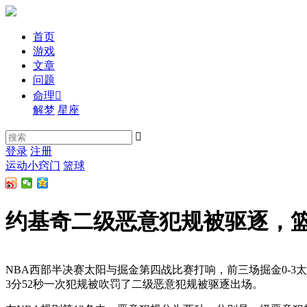
首页
游戏
文章
问题
命理

解梦
星座

登录
注册
运动小窍门
篮球
约基奇二级恶意犯规被驱逐，
NBA西部半决赛太阳与掘金第四战比赛打响，前三场掘金0-3
3分52秒一次犯规被吹罚了二级恶意犯规被驱逐出场。