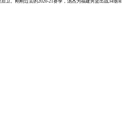
。刚刚过去的2020-21赛季，汤杰为福建男篮出战34场常