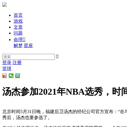
首页
游戏
文章
问题
命理

解梦
星座

登录
注册
篮球
汤杰参加2021年NBA选秀，
北京时间5月31日晚，福建后卫汤杰的经纪公司官方宣布：“在
秀后，汤杰也要参选了。