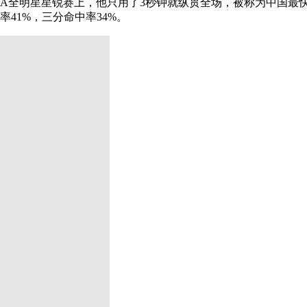
A全明星星锐赛上，他只用了3秒钟就纵贯全场，被称为中国最快后卫
中率41%，三分命中率34%。