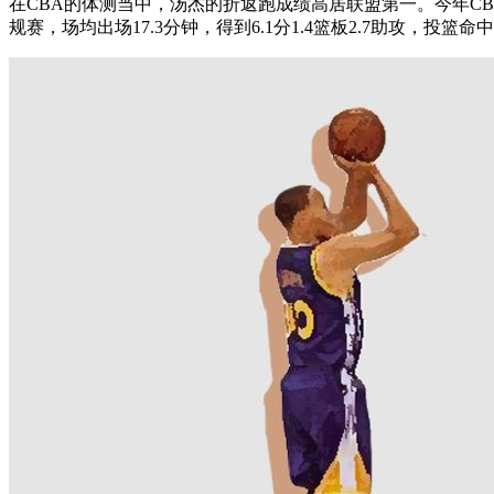
在CBA的体测当中，汤杰的折返跑成绩高居联盟第一。今年CB
规赛，场均出场17.3分钟，得到6.1分1.4篮板2.7助攻，投篮命