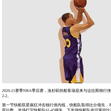
2020-21赛季NBA季后赛，洛杉矶快船客场迎来与达拉斯独
2-2。
第一节快船双星疯狂冲击独行侠内线，快船队取得比分领先，布
双位数，半场打完快船队61-45领先。下半场快船队依旧掌控比