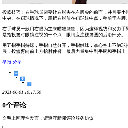
投篮技巧：右手球员需要让右脚尖在左脚尖的前面，并且要小
中央。在罚球情况下，应把右脚放在罚球线中点，稍前于左脚
右手球员一般用右眼为主来瞄准篮筐，因为这样视线和发力手
是指投篮时眼镜注视的一个点，眼睛应注视篮圈的后沿部分。
用五指手指持球，手指自然分开，手指触球，掌心空出不触球托
展，投篮臂向前上方抬肘伸臂，最后力量集中到手腕和手指上
举报
分享
2021-06-01 10:17:50
0个评论
文明上网理性发言，请遵守新闻评论服务协议