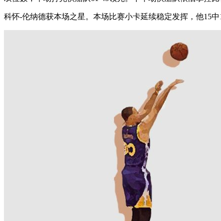
科怀-伦纳德获本场之星。本场比赛小卡延续稳定发挥，他15中1