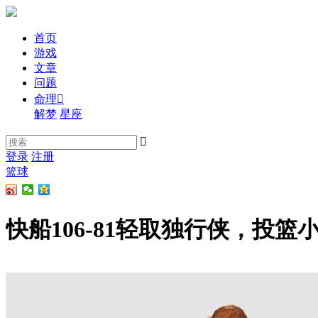
首页
游戏
文章
问题
命理

解梦
星座

登录
注册
篮球
快船106-81轻取独行侠，投篮