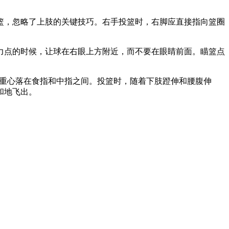
篮，忽略了上肢的关键技巧。右手投篮时，右脚应直接指向篮圈
力点的时候，让球在右眼上方附近，而不要在眼睛前面。瞄篮点
的重心落在食指和中指之间。投篮时，随着下肢蹬伸和腰腹伸
和地飞出。