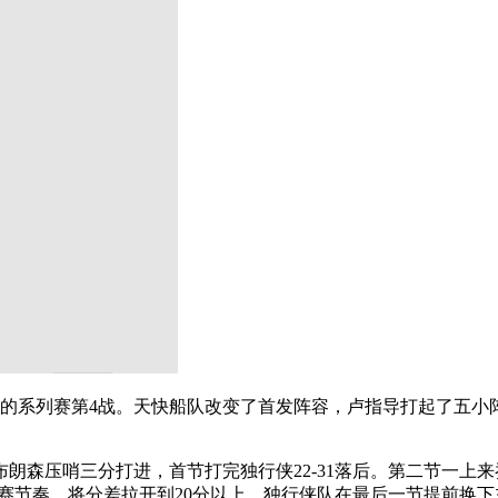
行侠的系列赛第4战。天快船队改变了首发阵容，卢指导打起了五小
朗森压哨三分打进，首节打完独行侠22-31落后。第二节一上
赛节奏，将分差拉开到20分以上，独行侠队在最后一节提前换下主