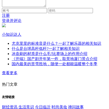
注册
登录并评论
小知识达人
尤克里里的标准音是什么？一起了解乐器的相关知识
什么是台球高杆低杆?一起了解相关知识
冰壶刷的材质是什么毛?比赛场上的作用介绍
《开端》国产剧开年第一炸，取景地厦门景点介绍
国内最美的赏雪胜地，随便一处都能温暖整个冬季
查看更多
热门文章
友情链接
财经资讯
生活常识
今日临沂
时尚美妆
禅问故事