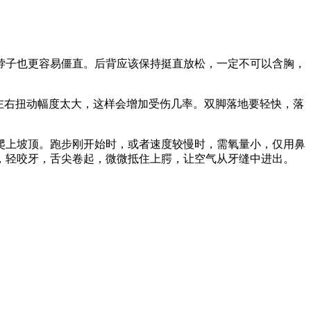
脖子也更容易僵直。后背应该保持挺直放松，一定不可以含胸，
要左右扭动幅度太大，这样会增加受伤几率。双脚落地要轻快，落
爬上坡顶。跑步刚开始时，或者速度较慢时，需氧量小，仅用鼻
，轻咬牙，舌尖卷起，微微抵住上腭，让空气从牙缝中进出。