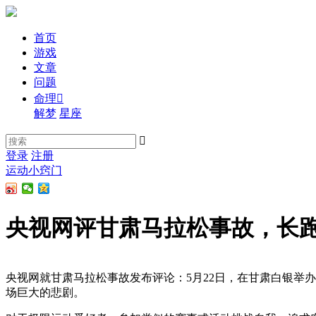
首页
游戏
文章
问题
命理

解梦
星座

登录
注册
运动小窍门
央视网评甘肃马拉松事故，长
央视网就甘肃马拉松事故发布评论：5月22日，在甘肃白银举
场巨大的悲剧。