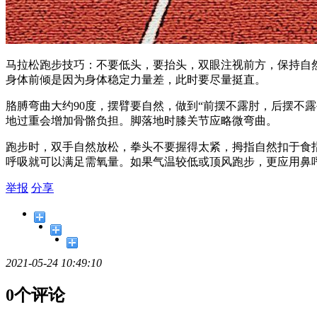
马拉松跑步技巧：不要低头，要抬头，双眼注视前方，保持自
身体前倾是因为身体稳定力量差，此时要尽量挺直。
胳膊弯曲大约90度，摆臂要自然，做到“前摆不露肘，后摆不
地过重会增加骨骼负担。脚落地时膝关节应略微弯曲。
跑步时，双手自然放松，拳头不要握得太紧，拇指自然扣于食
呼吸就可以满足需氧量。如果气温较低或顶风跑步，更应用鼻
举报
分享
2021-05-24 10:49:10
0个评论