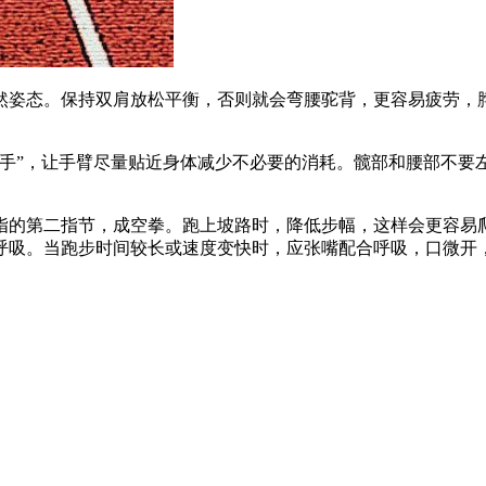
然姿态。保持双肩放松平衡，否则就会弯腰驼背，更容易疲劳，
露手”，让手臂尽量贴近身体减少不必要的消耗。髋部和腰部不
指的第二指节，成空拳。跑上坡路时，降低步幅，这样会更容易
呼吸。当跑步时间较长或速度变快时，应张嘴配合呼吸，口微开