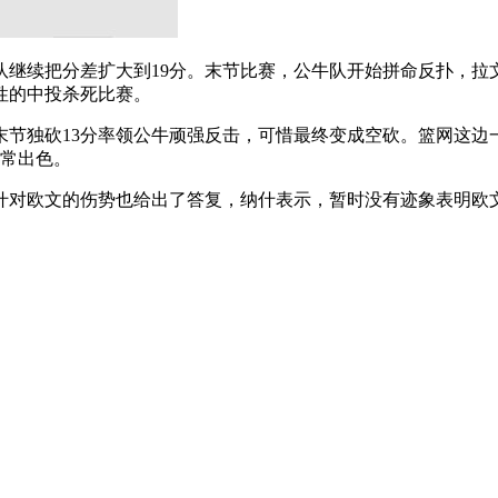
继续把分差扩大到19分。末节比赛，公牛队开始拼命反扑，拉文
性的中投杀死比赛。
末节独砍13分率领公牛顽强反击，可惜最终变成空砍。篮网这边一
非常出色。
什对欧文的伤势也给出了答复，纳什表示，暂时没有迹象表明欧