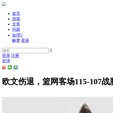
首页
游戏
文章
问题
命理

解梦
星座

登录
注册
篮球
欧文伤退，篮网客场115-107