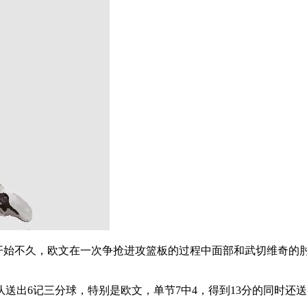
节比赛开始不久，欧文在一次争抢进攻篮板的过程中面部和武切维
送出6记三分球，特别是欧文，单节7中4，得到13分的同时还