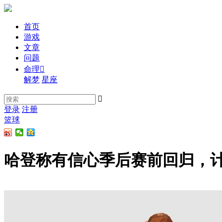
首页
游戏
文章
问题
命理

解梦
星座

登录
注册
篮球
哈登称有信心季后赛前回归，