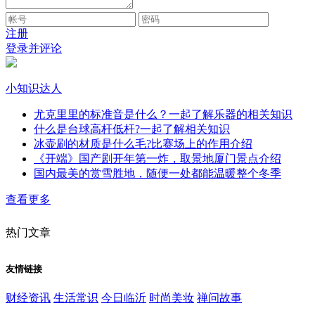
注册
登录并评论
小知识达人
尤克里里的标准音是什么？一起了解乐器的相关知识
什么是台球高杆低杆?一起了解相关知识
冰壶刷的材质是什么毛?比赛场上的作用介绍
《开端》国产剧开年第一炸，取景地厦门景点介绍
国内最美的赏雪胜地，随便一处都能温暖整个冬季
查看更多
热门文章
友情链接
财经资讯
生活常识
今日临沂
时尚美妆
禅问故事