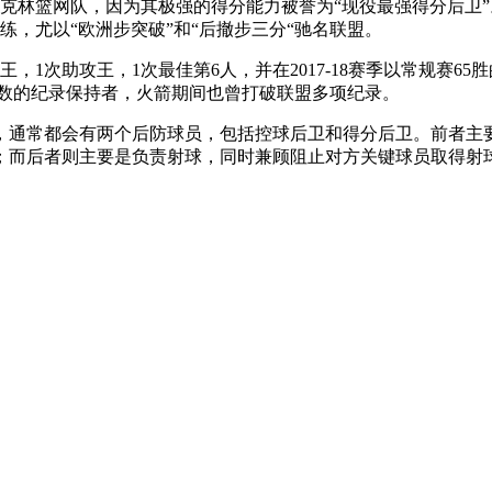
克林篮网队，因为其极强的得分能力被誉为“现役最强得分后卫”。哈
练，尤以“欧洲步突破”和“后撤步三分“驰名联盟。
，1次助攻王，1次最佳第6人，并在2017-18赛季以常规赛65
总助攻数的纪录保持者，火箭期间也曾打破联盟多项纪录。
，通常都会有两个后防球员，包括控球后卫和得分后卫。前者主
；而后者则主要是负责射球，同时兼顾阻止对方关键球员取得射