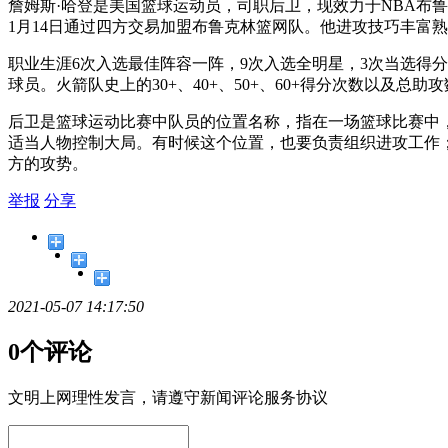
詹姆斯·哈登是美国篮球运动员，司职后卫，现效力于NBA布鲁
1月14日通过四方交易加盟布鲁克林篮网队。他进攻技巧丰富熟
职业生涯6次入选最佳阵容一阵，9次入选全明星，3次当选得分王
球员。火箭队史上的30+、40+、50+、60+得分次数以及
后卫是篮球运动比赛中队员的位置名称，指在一场篮球比赛中
适当人物控制大局。有时候这个位置，也要负责组织进攻工作
方的攻势。
举报
分享
2021-05-07 14:17:50
0个评论
文明上网理性发言，请遵守新闻评论服务协议