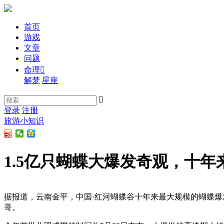
首页
游戏
文章
问题
命理

解梦
星座

登录
注册
旅游小知识
1.5亿只蝴蝶大爆发奇观，十年
据报道，云南金平，中国·红河蝴蝶谷十年来最大规模的蝴蝶爆
哥。