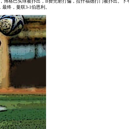
扑，博格巴头球被扑出，B费兜射打偏，拉什福德打门被扑出。下
最终，曼联3-1伯恩利。