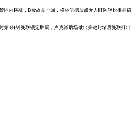
后禁区内横敲，B费故意一漏，格林伍德后点无人盯防轻松推射破
补时第3分钟曼联锁定胜局，卢克肖后场做出关键封堵后曼联打出
。