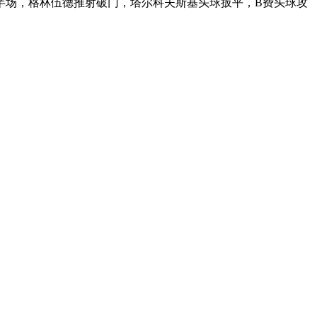
半场，格林伍德推射破门，塔尔科夫斯基头球扳平，B费头球攻