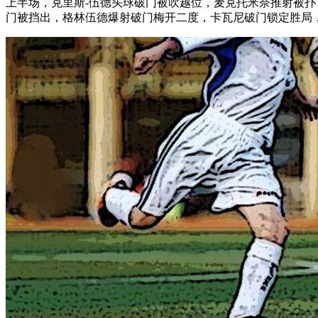
上半场，克里斯-伍德头球破门被吹越位，麦克托米奈推射被
门被挡出，格林伍德爆射破门梅开二度，卡瓦尼破门锁定胜局，