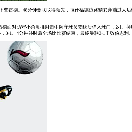
换下弗雷德。48分钟曼联取得领先，拉什福德边路精彩穿裆过人
伍德面对防守小角度推射击中防守球员变线后弹入球门，2-1。
3-1。4分钟补时后全场比比赛结束，最终曼联3-1击败伯恩利