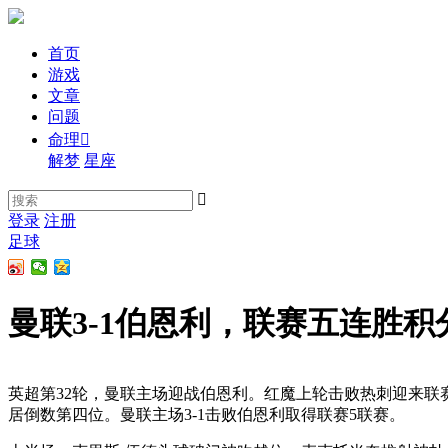
首页
游戏
文章
问题
命理

解梦
星座

登录
注册
足球
曼联3-1伯恩利，联赛五连胜积
英超第32轮，曼联主场迎战伯恩利。红魔上轮击败热刺迎来联
居倒数第四位。曼联主场3-1击败伯恩利取得联赛5联赛。